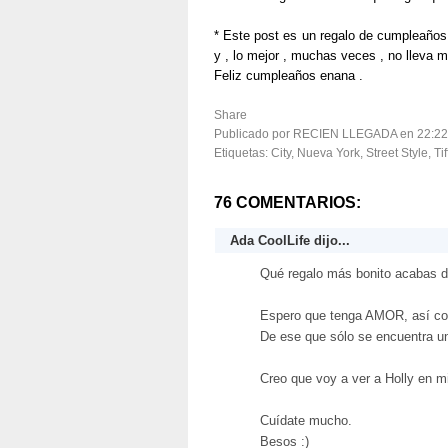
* Este post es un regalo de cumpleaños 
y , lo mejor , muchas veces , no lleva ma
Feliz cumpleaños enana .
Share
Publicado por RECIEN LLEGADA
en
22:22
Etiquetas:
City
,
Nueva York
,
Street Style
,
Ti
76 COMENTARIOS:
Ada CoolLife
dijo...
Qué regalo más bonito acabas d
Espero que tenga AMOR, así c
De ese que sólo se encuentra u
Creo que voy a ver a Holly en 
Cuídate mucho.
Besos :)