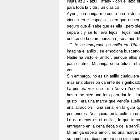
cajita azul - azul Tiffany - con el lazo 
para toda la vida , un clásico .
Ayer , una amiga me contó una historia 
vienen en el espacio , pero que nunca
seguro que él sabe que es ella ; pero s
separa ; y se lo lleva lejos , lejos ha
onírico de la gran manzana , su amor dis
:
"- te he comprado un anillo en Tiffan
imagina el anillo , se emociona buscando 
Nadie ha visto el anillo , aunque ello
para el otro . Mi amiga sería feliz si é
ver .
Sin embargo, no es un anillo cualquier
más una obsesión carente de significado
La primera vez que fui a Nueva York vi
hasta me hice una foto para dar fe . L
gustó ; era una marca que vendía sueño
una atracción , una señal en la guía q
posteriores. Ni siquiera en la película co
Lo de menos es el anillo , lo que impor
entregarlo en la cena debajo de la servi
Mi amiga espera amor , no una marca qu
su nombre grabado en oro que signifi