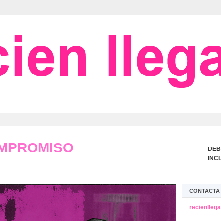
OMPROMISO
DEB
INC
CONTACTA 
recienlleg