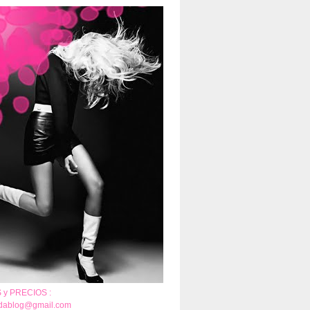
y PRECIOS :
adablog@gmail.com