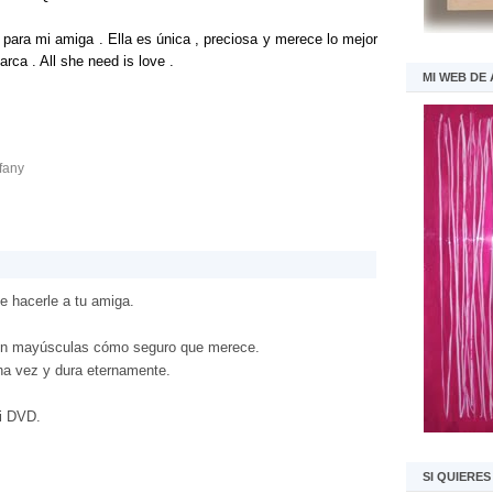
para mi amiga . Ella es única , preciosa y merece lo mejor
rca . All she need is love .
MI WEB DE
ffany
e hacerle a tu amiga.
on mayúsculas cómo seguro que merece.
na vez y dura eternamente.
mi DVD.
SI QUIERE