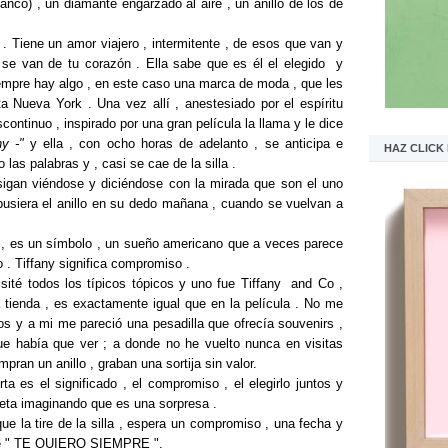
blanco) , un diamante engarzado al aire , un anillo de los de
. Tiene un amor viajero , intermitente , de esos que van y
 se van de tu corazón . Ella sabe que es él el elegido y
iempre hay algo , en este caso una marca de moda , que les
sta Nueva York . Una vez allí , anestesiado por el espíritu
continuo , inspirado por una gran película la llama y le dice
y -"
y ella , con ocho horas de adelanto , se anticipa e
HAZ CLICK
las palabras y , casi se cae de la silla .
s sigan viéndose y diciéndose con la mirada que son el uno
l pusiera el anillo en su dedo mañana , cuando se vuelvan a
a , es un símbolo , un sueño americano que a veces parece
 . Tiffany significa compromiso .
sité todos los típicos tópicos y uno fue Tiffany and Co ,
a tienda , es exactamente igual que en la película . No me
s y a mi me pareció una pesadilla que ofrecía souvenirs ,
ue había que ver ; a donde no he vuelto nunca en visitas
mpran un anillo , graban una sortija sin valor.
ta es el significado , el compromiso , el elegirlo juntos y
lleta imaginando que es una sorpresa .
e la tire de la silla , espera un compromiso , una fecha y
que " TE QUIERO SIEMPRE ".