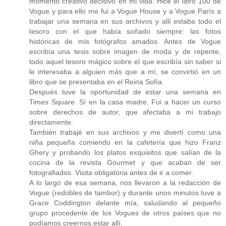
momento creativo decisivo en mi vida. Hice el libro 100 de
Vogue y para ello me fui a Vogue House y a Vogue París a
trabajar una semana en sus archivos y allí estaba todo el
tesoro con el que había soñado siempre: las fotos
históricas de mis fotógrafos amados. Antes de Vogue
escribía una tesis sobre imagen de moda y de repente,
todo aquel tesoro mágico sobre el que escribía sin saber si
le interesaba a alguien más que a mí, se convirtió en un
libro que se presentaba en el Reina Sofía.
Después tuve la oportunidad de estar una semana en
Times Square. Sí en la casa madre. Fui a hacer un curso
sobre derechos de autor, que afectaba a mi trabajo
directamente.
También trabajé en sus archivos y me divertí como una
niña pequeña comiendo en la cafetería que hizo Franz
Ghery y probando los platos exquisitos que salían de la
cocina de la revista Gourmet y que acaban de ser
fotografiados. Visita obligatoria antes de ir a comer.
A lo largo de esa semana, nos llevaron a la redacción de
Vogue (redobles de tambor) y durante unos minutos tuve a
Grace Coddington delante mía, saludando al pequeño
grupo procedente de los Vogues de otros países que no
podíamos creernos estar allí.