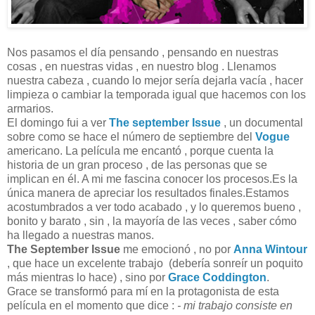
Nos pasamos el día pensando , pensando en nuestras
cosas , en nuestras vidas , en nuestro blog . Llenamos
nuestra cabeza
, cuando lo mejor sería dejarla vacía , hacer
limpieza o cambiar la temporada igual que hacemos con los
armarios.
El domingo fui a ver
The september Issue
, un documental
sobre como se hace el número de septiembre del
Vogue
americano. La película me encantó , porque cuenta la
historia de un gran proceso , de las personas que se
implican en él. A mi me fascina conocer los procesos.Es la
única manera de apreciar los resultados finales.Estamos
acostumbrados a ver todo acabado , y lo queremos bueno ,
bonito y barato , sin , la mayoría de las veces , saber cómo
ha llegado a nuestras manos.
The September Issue
me emocionó , no por
Anna Wintour
, que hace un excelente trabajo (debería sonreír un poquito
más mientras lo hace) , sino por
Grace Coddington
.
Grace se transformó para mí en la protagonista de esta
película en el momento que dice :
- mi trabajo consiste en