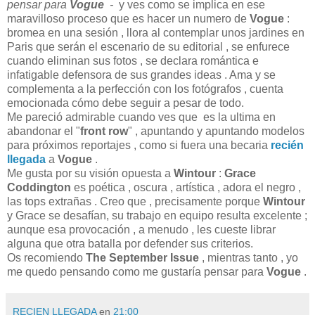
pensar para
Vogue
-
y ves como se implica en ese
maravilloso proceso que es hacer un numero de
Vogue
:
bromea en una sesión , llora al contemplar unos jardines en
Paris que serán el escenario de su editorial , se enfurece
cuando eliminan sus fotos , se declara romántica e
infatigable defensora de sus grandes ideas . Ama y se
complementa a la perfección con los fotógrafos , cuenta
emocionada cómo debe seguir a pesar de todo.
Me pareció admirable cuando ves que es la ultima en
abandonar el "
front row
" , apuntando y apuntando modelos
para próximos reportajes , como si fuera una becaria
recién
llegada
a
Vogue
.
Me gusta por su visión opuesta a
Wintour
:
Grace
Coddington
es poética , oscura , artística , adora el negro ,
las tops extrañas . Creo que , precisamente porque
Wintour
y Grace se desafían, su trabajo en equipo resulta excelente ;
aunque esa provocación , a menudo , les cueste librar
alguna que otra batalla por defender sus criterios.
Os recomiendo
The September Issue
, mientras tanto , yo
me quedo pensando como me gustaría pensar para
Vogue
.
RECIEN LLEGADA
en
21:00