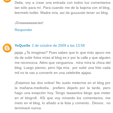
Delia, voy a crear una entrada con todos tus comentarios
tan sólo para mí. Para cuando me de la bajona con el blog,
leermelo todito. Madre mía, así da guuuusto tener un blog.
¡Graaaaaaaacias!
Responder
YoQueSe
2 de octubre de 2009 a las 13:58
jajaja ¿Te imaginas? Pues sabes que lo que más apuro me
da de subir fotos mías al blog es ir por la calle y que alguien
me reconozca. Aiiins que verguenza.. mira mira la chica del
blog. Luego pienso, pero hija mía.. por subir una foto cada
mil no te vas a convertir en una celebritie ajajaa.
¡Estamos las dos online! No suelo meterme en el blog por
la mañana-mediodía.. prefiero dejarlo por la tarde, pero
hago una exepción hoy. Tengo taaaantos blogs que meter
en el blogroll.. ASi que voy mirando los comentarios, me
meto en el blog, lo añado a la lista y comento.. Diooos.. no
terminaré nunca