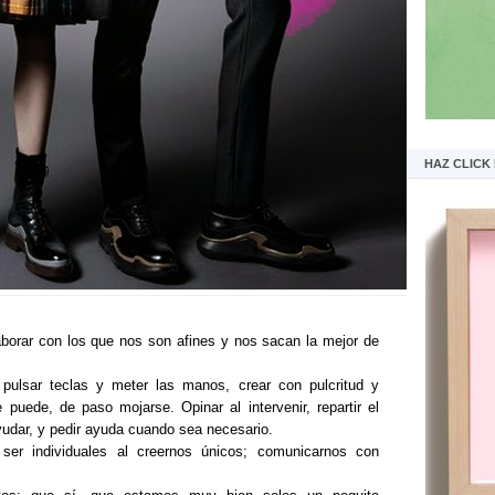
HAZ CLICK
laborar con los que nos son afines y nos sacan la mejor de
 pulsar teclas y meter las manos, crear con pulcritud y
 puede, de paso mojarse. Opinar al intervenir, repartir el
ayudar, y pedir ayuda cuando sea necesario.
ser individuales al creernos únicos; comunicarnos con