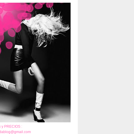
y PRECIOS :
adablog@gmail.com