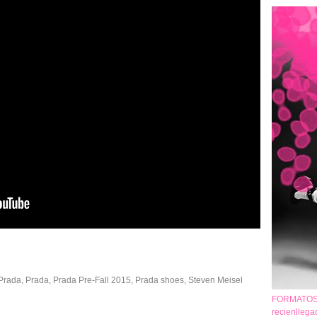
Prada
,
Prada
,
Prada Pre-Fall 2015
,
Prada shoes
,
Steven Meisel
FORMATOS 
recienlleg