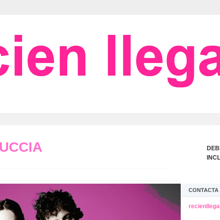
IUCCIA
DEB
INC
CONTACTA 
recienlleg