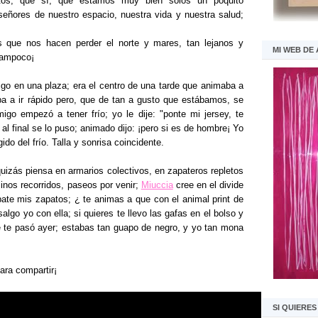
tos; que sí, que estamos muy bien solos un poquito
eñores de nuestro espacio, nuestra vida y nuestra salud;
os que nos hacen perder el norte y mares, tan lejanos y
MI WEB DE
Tampoco¡
igo en una plaza; era el centro de una tarde que animaba a
ba a ir rápido pero, que de tan a gusto que estábamos, se
igo empezó a tener frío; yo le dije: "ponte mi jersey, te
al final se lo puso; animado dijo: ¡pero si es de hombre¡ Yo
ido del frío. Talla y sonrisa coincidente.
uizás piensa en armarios colectivos, en zapateros repletos
nos recorridos, paseos por venir;
Miuccia
cree en el divide
bate mis zapatos; ¿ te animas a que con el animal print de
algo yo con ella; si quieres te llevo las gafas en el bolso y
 te pasó ayer; estabas tan guapo de negro, y yo tan mona
ara compartir¡
SI QUIERE