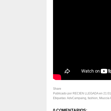
Share
Publicado por RECIEN LLEGADA
en
21:01
Etiquetas:
AdvCampaing
,
fashion
,
Miuccia 
0 COMENTARIOS: