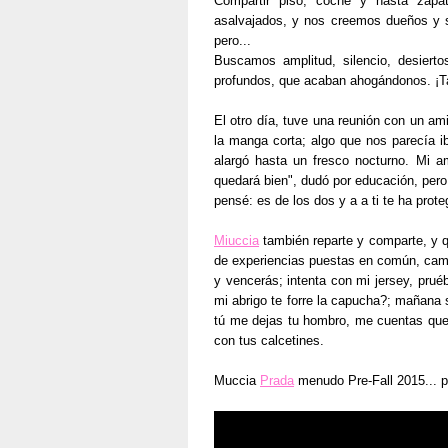
Compartir piso, coche y hasta zapa
asalvajados, y nos creemos dueños y s
pero...
Buscamos amplitud, silencio, desiert
profundos, que acaban ahogándonos. ¡
El otro día, tuve una reunión con un am
la manga corta; algo que nos parecía i
alargó hasta un fresco nocturno. Mi am
quedará bien", dudó por educación, pero 
pensé: es de los dos y a a ti te ha proteg
Miuccia
también reparte y comparte, y q
de experiencias puestas en común, cami
y vencerás; intenta con mi jersey, prué
mi abrigo te forre la capucha?; mañana s
tú me dejas tu hombro, me cuentas que
con tus calcetines.
Muccia
Prada
menudo Pre-Fall 2015... p