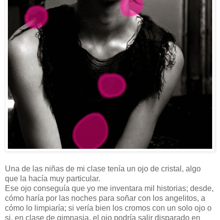
Una de las niñas de mi clase tenía un ojo de cristal, algo
que la hacía muy particular.
Ese ojo conseguía que yo me inventara mil historias; desde,
cómo haría por las noches para soñar con los angelitos, a
cómo lo limpiaría; si vería bien los cromos con un solo ojo o
si, en clase de gimnasia, el ojo podría salir disparado en