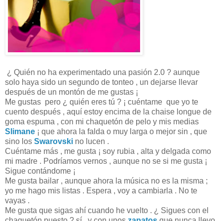
¿ Quién no ha experimentado una pasión 2.0 ? aunque
solo haya sido un segundo de tonteo , un dejarse llevar
después de un montón de me gustas ¡
Me gustas pero ¿ quién eres tú ? ¡ cuéntame que yo te
cuento después , aquí estoy encima de la chaise longue de
goma espuma , con mi chaquetón de pelo y mis medias
Slimane
¡ que ahora la falda o muy larga o mejor sin , que
sino los
Swarovski
no lucen .
Cuéntame más , me gusta ¡ soy rubia , alta y delgada como
mi madre . Podríamos vernos , aunque no se si me gusta ¡
Sigue contándome ¡
Me gusta bailar , aunque ahora la música no es la misma ;
yo me hago mis listas . Espera , voy a cambiarla . No te
vayas .
Me gusta que sigas ahí cuando he vuelto . ¿ Sigues con el
chaquetón puesto ? sí , y con unos
zapatos
que nunca llevo