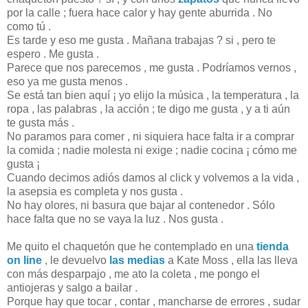
por la calle ; fuera hace calor y hay gente aburrida . No
como tú .
Es tarde y eso me gusta . Mañana trabajas ? si , pero te
espero . Me gusta .
Parece que nos parecemos , me gusta . Podríamos vernos ,
eso ya me gusta menos .
Se está tan bien aquí ¡ yo elijo la música , la temperatura , la
ropa , las palabras , la acción ; te digo me gusta , y a ti aún
te gusta más .
No paramos para comer , ni siquiera hace falta ir a comprar
la comida ; nadie molesta ni exige ; nadie cocina ¡ cómo me
gusta ¡
Cuando decimos adiós damos al click y volvemos a la vida ,
la asepsia es completa y nos gusta .
No hay olores, ni basura que bajar al contenedor . Sólo
hace falta que no se vaya la luz . Nos gusta .
Me quito el chaquetón que he contemplado en una
tienda
on line
, le devuelvo
las medias
a Kate Moss , ella las lleva
con más desparpajo , me ato la coleta , me pongo el
antiojeras y salgo a bailar .
Porque hay que tocar , contar , mancharse de errores , sudar