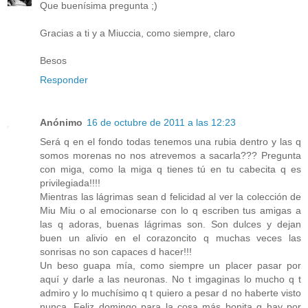
Que buenísima pregunta ;)
Gracias a ti y a Miuccia, como siempre, claro
Besos
Responder
Anónimo
16 de octubre de 2011 a las 12:23
Será q en el fondo todas tenemos una rubia dentro y las q
somos morenas no nos atrevemos a sacarla??? Pregunta
con miga, como la miga q tienes tú en tu cabecita q es
privilegiada!!!!
Mientras las lágrimas sean d felicidad al ver la colección de
Miu Miu o al emocionarse con lo q escriben tus amigas a
las q adoras, buenas lágrimas son. Son dulces y dejan
buen un alivio en el corazoncito q muchas veces las
sonrisas no son capaces d hacer!!!
Un beso guapa mía, como siempre un placer pasar por
aquí y darle a las neuronas. No t imgaginas lo mucho q t
admiro y lo muchísimo q t quiero a pesar d no haberte visto
nunca. Feliz domingo para la cosa más bonita q hay por