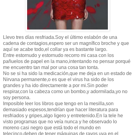
Llevo tres días resfriada.Soy el último eslabón de una
cadena de contagios,espero ser un magnífico broche y que
aquí se acabe todo,el collar ya es
bastante
largo.
Entre estornudo y estornudo recorro mi casa con los
pañuelos de papel en la mano,intentando no pensar porqué
me encuentro tan mal por una cosa tan tonta.
No se si ha sido la medicación,que me deja en un estado de
Nirvana permanente,o es que el virus ha sido de los
grandes y ha ido directamente a por mi.Sin poder
respirar,con la cabeza como un bombo,y adormilada,yo no
soy persona.
Imposible leer los libros que tengo en la mesilla,son
demasiado espesos,tendrían que hacer literatura para
resfriados y gripes,algo ligero y entretenido.En la tele he
visto programas que no veía nunca y he observado lo
moreno casi negro que está todo el mundo en
telecinco,deben de tener máquinas de rayos uva en el