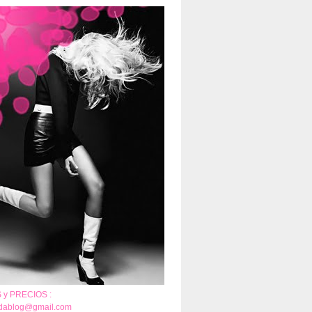
y PRECIOS :
adablog@gmail.com