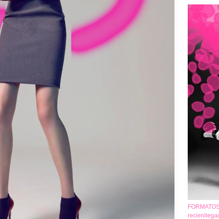
FORMATOS 
recienlleg