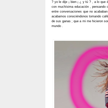
? yo le dije ¡ bien ¡ ¿ y tú ? , a lo qu
con muchísima educación , pensando q
entre conversaciones que no acababan
acabamos conociéndonos tomando café a
de sus ganas ; que a mi me hicieron son
mundo .