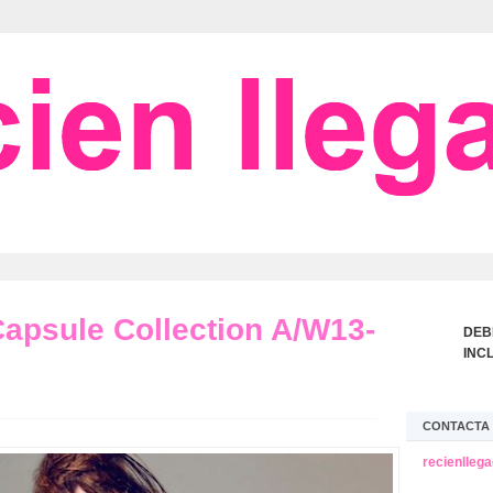
apsule Collection A/W13-
DEB
INC
CONTACTA 
recienlleg