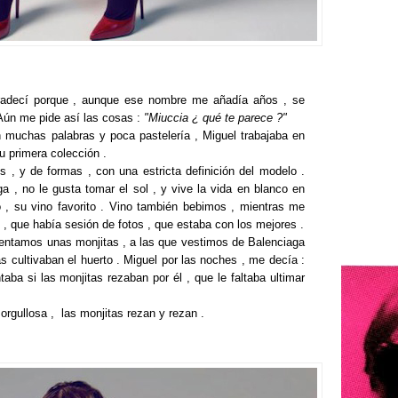
radecí porque , aunque ese nombre me añadía años , se
Aún me pide así las cosas :
"Miuccia ¿ qué te parece ?"
muchas palabras y poca pastelería , Miguel trabajaba en
 primera colección .
s , y de formas , con una estricta definición del modelo .
ga , no le gusta tomar el sol , y vive la vida en blanco en
o , su vino favorito . Vino también bebimos , mientras me
 , que había sesión de fotos , que estaba con los mejores .
nventamos unas monjitas , a las que vestimos de Balenciaga
s cultivaban el huerto . Miguel por las noches , me decía :
ba si las monjitas rezaban por él , que le faltaba ultimar
 orgullosa , las monjitas rezan y rezan .