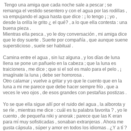
Tengo una amiga que cada noche sale a pescar ; se
remanga el vestido sesentero y con el agua por las rodillas ,
va empujando el agua hasta que dice : ¡ lo tengo ¡ ; yo ,
desde la orilla le grito ¿ el qué? , a lo que ella contesta : una
buena pieza .
Mientras ella pesca , yo le doy conversación , mi amiga dice
que le doy suerte . Suerte por compañía , que aunque suene
supersticioso , suele ser habitual .
Camina entre el agua , sin luz alguna , y los días de luna
llena se pone un pañuelo en la cabeza ; que la luna es
traicionera , me dice ; que si el sol es malo para el pelo , ¡
imagínate la luna ¡ debe ser horrorosa .
Otro calamar ¡ vuelve a gritar y yo que le cuento que en la
luna a mi me parece que debe hacer sempre frío , que a
veces le veo ojos , de esos grandes con pestañas postizas .
Yo se que ella sigue allí por el ruido del agua , la alborota y
se ríe , mientras me dice : cuál es tu palabra favorita ? , yo le
cuento , de pequeña niki y anorak ; parece que las K eran
para mí muy sofisticadas , sonaban extranjeras . Ahora me
gusta cápsula , súper y amor en todos los idiomas . ¿Y a tí ?