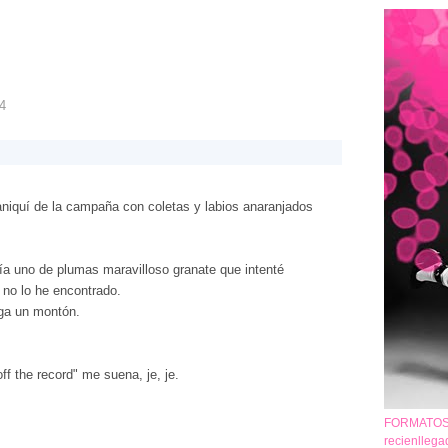
04
niquí de la campaña con coletas y labios anaranjados
a uno de plumas maravilloso granate que intenté
o no lo he encontrado.
iga un montón.
ff the record" me suena, je, je.
FORMATOS 
recienlleg