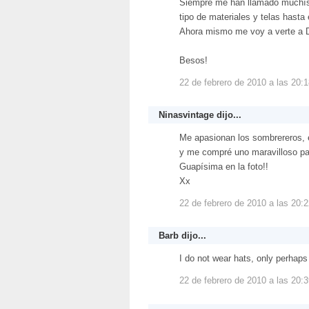
Siempre me han llamado muchísi
tipo de materiales y telas hasta e
Ahora mismo me voy a verte a Di
Besos!
22 de febrero de 2010 a las 20:
Ninasvintage
dijo...
Me apasionan los sombrereros, 
y me compré uno maravilloso par
Guapísima en la foto!!
Xx
22 de febrero de 2010 a las 20:
Barb
dijo...
I do not wear hats, only perhap
22 de febrero de 2010 a las 20: