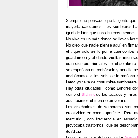
Siempre he pensado que la gente que l
mayoría carecemos. Los sombreros hay 
igual de bien que unos buenos tacones .
No vivo en un país donde se lleven los t
No creo que nadie piense aquí en firma
él , que sólo se lo ponía cuando iba a
guardarropa y él dando vueltas mientra
eran siempre triunfales , y el sombrero
se empeñaba en probárselo y aquello ac
acabábamos a las seis de la mañana bu
llamo yo falta de costumbre sombrerera 
Hay otras ciudades , como Londres don
como el
Blahnik
de los tocados y miles
aquí lucimos el moreno en verano.
Los diseñadores de sombreros siempre
creatividad en poca superficie . Pero 
mercurio , con frecuencia en espacio
provocaba trastornos, que se describían 
de Alicia .
Loco , muy loco debe de estar
Soren 