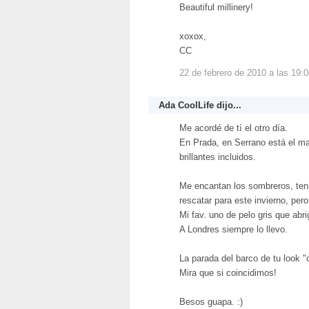
Beautiful millinery!
xoxox,
CC
22 de febrero de 2010 a las 19:
Ada CoolLife
dijo...
Me acordé de tí el otro día.
En Prada, en Serrano está el ma
brillantes incluidos.
Me encantan los sombreros, tení
rescatar para este invierno, per
Mi fav. uno de pelo gris que abr
A Londres siempre lo llevo.
La parada del barco de tu look "o
Mira que si coincidimos!
Besos guapa. :)