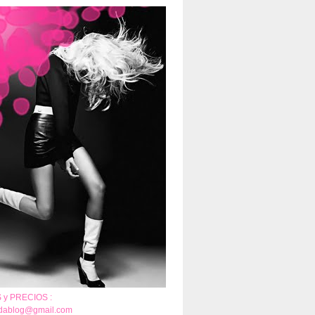
y PRECIOS :
adablog@gmail.com