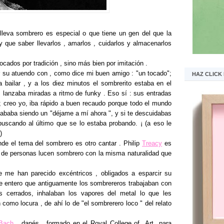
leva sombrero es especial o que tiene un gen del que la
que saber llevarlos , amarlos , cuidarlos y almacenarlos
ocados por tradición , sino más bien por imitación .
r su atuendo con , como dice mi buen amigo : "un tocado";
HAZ CLICK
 bailar , y a los diez minutos el sombrerito estaba en el
s lanzaba miradas a ritmo de funky . Eso sí : sus entradas
 ; creo yo, iba rápido a buen recaudo porque todo el mundo
ababa siendo un "déjame a mí ahora ", y si te descuidabas
scando al último que se lo estaba probando. ¡ (a eso le
)
de el tema del sombrero es otro cantar . Philip
Treacy
es
 de personas lucen sombrero con la misma naturalidad que
 me han parecido excéntricos , obligados a esparcir su
me entero que antiguamente los sombrereros trabajaban con
s cerrados, inhalaban los vapores del metal lo que les
como locura , de ahí lo de "el sombrerero loco " del relato
Bach
, danés , formado en el Royal College of Art para