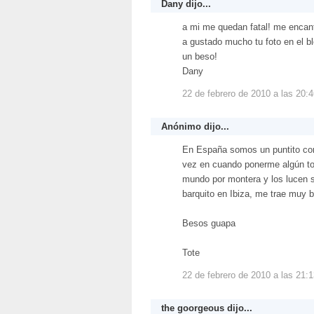
Dany
dijo...
a mi me quedan fatal! me encant
a gustado mucho tu foto en el b
un beso!
Dany
22 de febrero de 2010 a las 20:
Anónimo dijo...
En España somos un puntito cor
vez en cuando ponerme algún toc
mundo por montera y los lucen s
barquito en Ibiza, me trae muy 
Besos guapa
Tote
22 de febrero de 2010 a las 21:
the goorgeous
dijo...