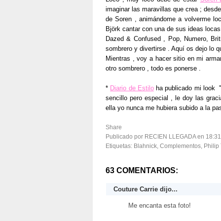
imaginar las maravillas que crea ; des
de Soren , animándome a volverme loca
Björk cantar con una de sus ideas loca
Dazed & Confused , Pop, Numero, Britis
sombrero y divertirse . Aquí os dejo lo 
Mientras , voy a hacer sitio en mi arm
otro sombrero , todo es ponerse .
*
Diario de Estilo
ha publicado mi look " 
sencillo pero especial , le doy las grac
ella yo nunca me hubiera subido a la pas
Share
Publicado por RECIEN LLEGADA
en
18:31
Etiquetas:
Blahnick
,
Complementos
,
Philip
63 COMENTARIOS:
Couture Carrie
dijo...
Me encanta esta foto!