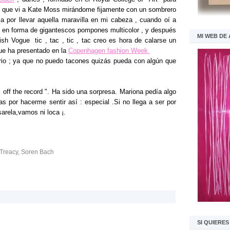
de que vi a Kate Moss mirándome fijamente con un sombrero
 por llevar aquella maravilla en mi cabeza , cuando oí a
s en forma de gigantescos pompones multicolor , y después
MI WEB DE
h Vogue tic , tac , tic , tac creo es hora de calarse un
que ha presentado en la
Copenhagen fashion Week
ario ; ya que no puedo tacones quizás pueda con algún que
off the record ". Ha sido una sorpresa. Mariona pedía algo
ias por hacerme sentir así : especial .Si no llega a ser por
arela,vamos ni loca ¡.
 Treacy
,
Soren Bach
SI QUIERE