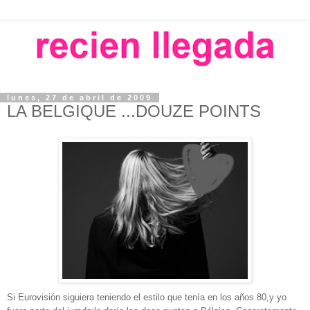
lunes, 27 de abril de 2009
LA BELGIQUE ...DOUZE POINTS
Si Eurovisión siguiera teniendo el estilo que tenía en los años 80,y yo