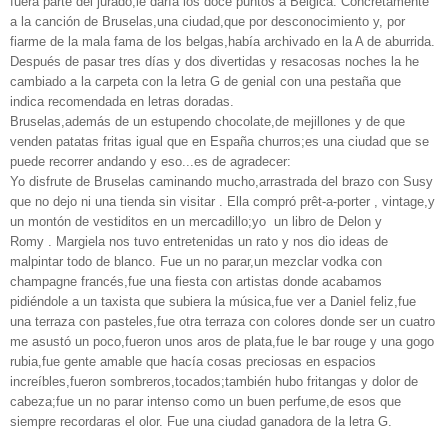
fuera parte del jurado;le daría los doce puntos a Bélgica. Concretamente
a la canción de Bruselas,una ciudad,que por desconocimiento y, por
fiarme de la mala fama de los belgas,había archivado en la A de aburrida.
Después de pasar tres días y dos divertidas y resacosas noches la he
cambiado a la carpeta con la letra G de genial con una pestaña que
indica recomendada en letras doradas.
Bruselas,además de un estupendo chocolate,de mejillones y de que
venden patatas fritas igual que en España churros;es una ciudad que se
puede recorrer andando y eso...es de agradecer:
Yo disfrute de Bruselas caminando mucho,arrastrada del brazo con Susy
que no dejo ni una tienda sin visitar . Ella compró prêt-a-porter , vintage,y
un montón de vestiditos en un mercadillo;yo un libro de Delon y
Romy . Margiela nos tuvo entretenidas un rato y nos dio ideas de
malpintar todo de blanco. Fue un no parar,un mezclar vodka con
champagne francés,fue una fiesta con artistas donde acabamos
pidiéndole a un taxista que subiera la música,fue ver a Daniel feliz,fue
una terraza con pasteles,fue otra terraza con colores donde ser un cuatro
me asustó un poco,fueron unos aros de plata,fue le bar rouge y una gogo
rubia,fue gente amable que hacía cosas preciosas en espacios
increíbles,fueron sombreros,tocados;también hubo fritangas y dolor de
cabeza;fue un no parar intenso como un buen perfume,de esos que
siempre recordaras el olor. Fue una ciudad ganadora de la letra G.