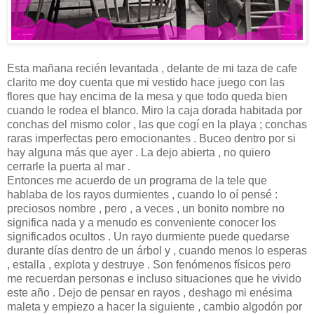
Esta mañana recién levantada , delante de mi taza de cafe
clarito me doy cuenta que mi vestido hace juego con las
flores que hay encima de la mesa y que todo queda bien
cuando le rodea el blanco. Miro la caja dorada habitada por
conchas del mismo color , las que cogí en la playa ; conchas
raras imperfectas pero emocionantes . Buceo dentro por si
hay alguna más que ayer . La dejo abierta , no quiero
cerrarle la puerta al mar .
Entonces me acuerdo de un programa de la tele que
hablaba de los rayos durmientes , cuando lo oí pensé :
preciosos nombre , pero , a veces , un bonito nombre no
significa nada y a menudo es conveniente conocer los
significados ocultos . Un rayo durmiente puede quedarse
durante días dentro de un árbol y , cuando menos lo esperas
, estalla , explota y destruye . Son fenómenos físicos pero
me recuerdan personas e incluso situaciones que he vivido
este año . Dejo de pensar en rayos , deshago mi enésima
maleta y empiezo a hacer la siguiente , cambio algodón por