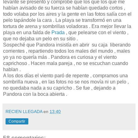
levante se presentó y comprobé que los que los que me
habían avisado de su fuerza se habían quedado cortos ,
todo volaba por los aires y la gente en las fotos salía con el
pelo tapándole la cara . La playa se transformó en una
tortura de arena y sombrillas voladoras . Era mejor llevar la
playa en una falda de
Prada
, que pelearse con el viento ,
que no dejaba un pelo en su sitio .
Sospeché que Pandora insistía en abrir su caja liberando
corrientes , repartiendo todos los males del mundo , males
yo ya no quería más . Pandora es curiosa y el viento
caprichoso . Hacen mala pareja , no se escuchan cuando
hablan .
A los dos días el viento paró de repente , compramos una
sombrilla nueva , en las fotos no se nos movía ni un pelo ,
no quedaba nada a su capricho . Se fue , dejando a
Pandora con la boca abierta .
RECIEN LLEGADA
en
13:40
Compartir
58 comentarios: